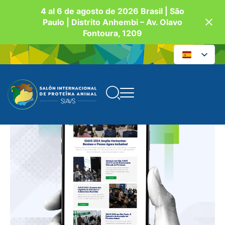
4 al 6 de agosto de 2026 Brasil | São
Paulo | Distrito Anhembi – Av. Olavo
Fontoura, 1209