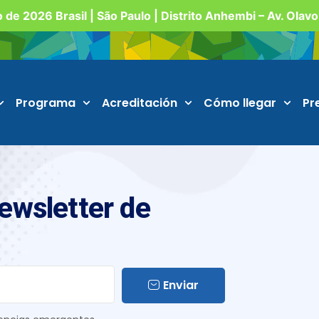
o de 2026 Brasil | São Paulo | Distrito Anhembi – Av. Olav
Programa
Acreditación
Cómo llegar
Pr
Newsletter de
Enviar