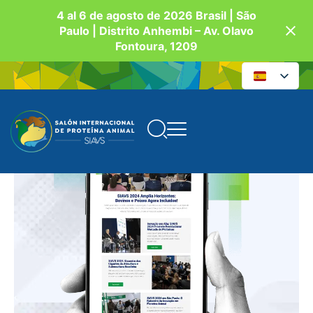
4 al 6 de agosto de 2026 Brasil | São
Paulo | Distrito Anhembi – Av. Olavo
Fontoura, 1209