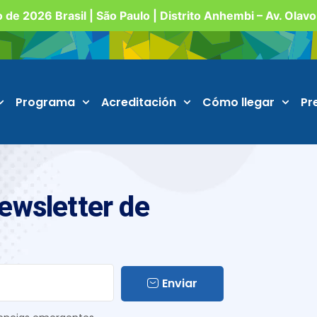
o de 2026 Brasil | São Paulo | Distrito Anhembi – Av. Olav
Programa
Acreditación
Cómo llegar
Pr
Newsletter de
Enviar