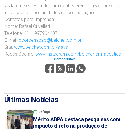
visitarem seu estande para conhecerem mais sobre suas
inovações e oportunidades de colaboração.
Contatos para Imprensa:
Nome: Rafael Crivellari
Telefone: 41 – 997964407
E-mail:
coordenacao@
belcher
.com.br
Site:
www.
belcher
.com.br/siavs
Redes Sociais:
www.instagram.com/
belcherfarmaceutica
Compartilhe:
Últimas Notícias
06/ago
Mérito ABPA destaca pesquisas com
impacto direto na produção de