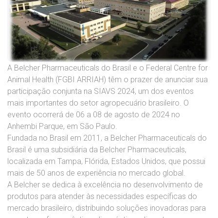
A
Belcher
Pharmaceuticals do Brasil e o Federal Centre for
Animal Health (FGBI ARRIAH) têm o prazer de anunciar sua
participação conjunta na SIAVS 2024, um dos eventos
mais importantes do setor agropecuário brasileiro. O
evento ocorrerá de 06 a 08 de agosto de 2024 no
Anhembi Parque, em São Paulo.
Fundada no Brasil em 2011, a
Belcher
Pharmaceuticals do
Brasil é uma subsidiária da
Belcher
Pharmaceuticals,
localizada em Tampa, Flórida, Estados Unidos, que possui
mais de 50 anos de experiência no mercado global.
A
Belcher
se dedica à excelência no desenvolvimento de
produtos para atender às necessidades específicas do
mercado brasileiro, distribuindo soluções inovadoras para