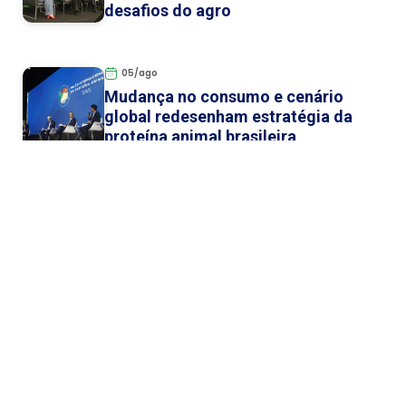
desafios do agro
05/ago
Mudança no consumo e cenário
global redesenham estratégia da
proteína animal brasileira
05/ago
Lideranças do agro defendem
integração entre cadeias para
ampliar exportações de prot...
Categorias
Notícias dos Expositores
Notícias dos Evento