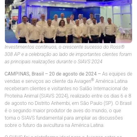
Investimentos contínuos, o crescente sucesso do Ross®
308 AP e a celebração ao lado de importantes clientes foram
as principais realizações durante o SIAVS 2024
CAMPINAS, Brasil – 20 de agosto de 2024 –
As equipes de
®
vendas e serviços ao cliente da Aviagen
América Latina
receberam clientes e visitantes no Salão Internacional de
Proteína Animal (SIAVS 2024), realizado entre os dias 6 e 8
de agosto no Distrito Anhembi, em São Paulo (SP). O Brasil
é o segundo maior produtor de aves do mundo, o que
torna o SIAVS fundamental para ampliar as discussões
sobre o futuro da avicultura na América Latina.